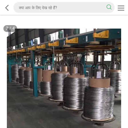
2
/
4