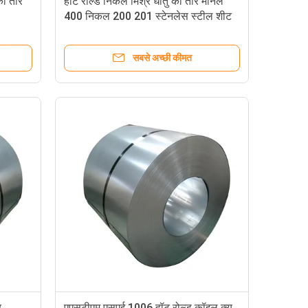
का तार
हॉट रोल्ड निकल मिश्र धातु का तार मोनेल
400 निकल 200 201 स्टेनलेस स्टील शीट
प्लेट का तार
सबसे अच्छी कीमत
र
एएसटीएम एसएई 1006 हॉट रोल्ड कॉइल क्यू