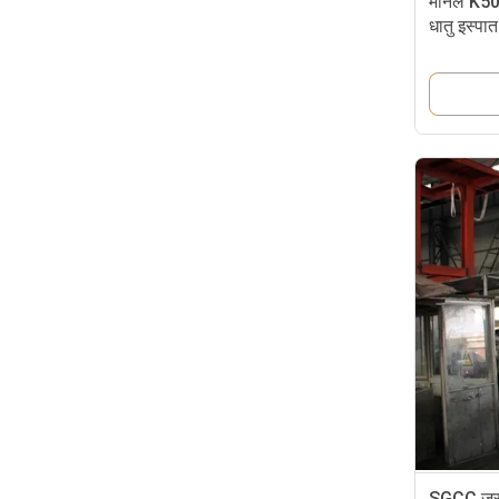
मोनेल K5
धातु इस्पा
SGCC जस्