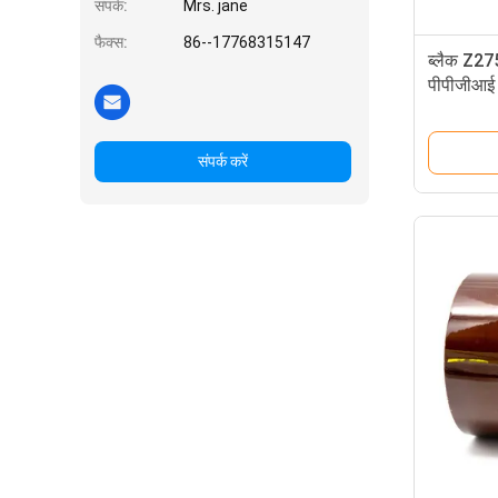
संपर्क:
Mrs. jane
फैक्स:
86--17768315147
ब्लैक Z275
पीपीजीआई प
संपर्क करें