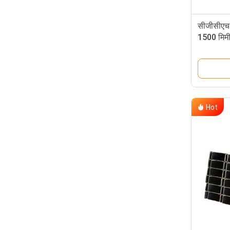
सीजीसीएच प
1500 मिमी
रोल्ड
Hot