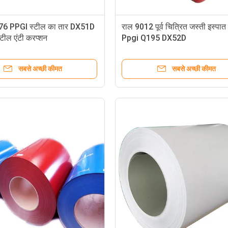
6 PPGI स्टील का तार DX51D
राल 9012 पूर्व चित्रित जस्ती इस्पात
 स्टील एंटी करप्शन
Ppgi Q195 DX52D
सबसे अच्छी कीमत
सबसे अच्छी कीमत