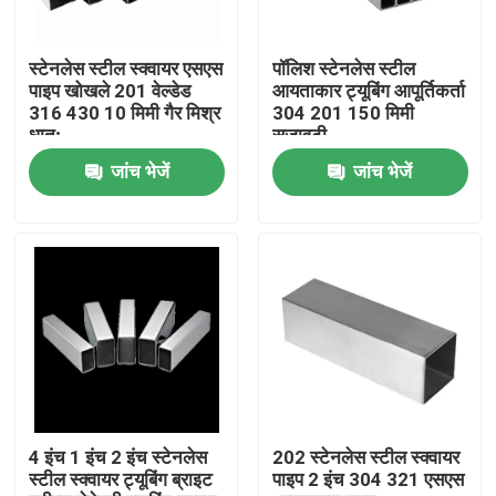
कारखाना भ्रमण
स्टेनलेस स्टील स्क्वायर एसएस
पॉलिश स्टेनलेस स्टील
पाइप खोखले 201 वेल्डेड
आयताकार ट्यूबिंग आपूर्तिकर्ता
316 430 10 मिमी गैर मिश्र
304 201 150 मिमी
गुणवत्ता नियंत्रण
धातु;
सजावटी
जांच भेजें
जांच भेजें
संपर्क करें
समाचार
एक उद्धरण की विनती करे
स्टेनलेस स्टील गोल ट्यूब
4 इंच 1 इंच 2 इंच स्टेनलेस
202 स्टेनलेस स्टील स्क्वायर
स्टील स्क्वायर ट्यूबिंग ब्राइट
पाइप 2 इंच 304 321 एसएस
स्टेनलेस स्टील प्लेट शीट