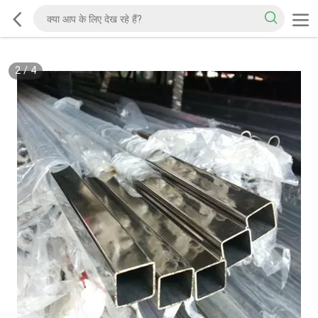
2
/
4