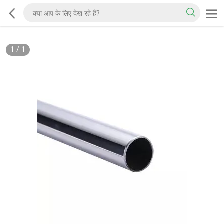
1
/
1