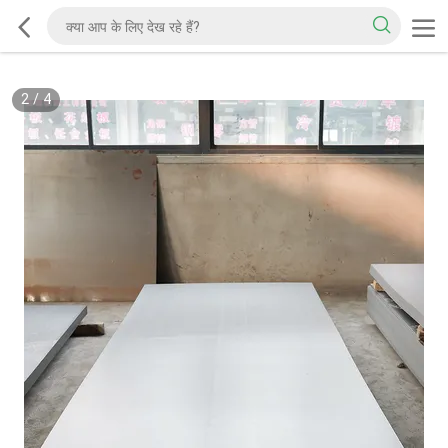
2
/
4