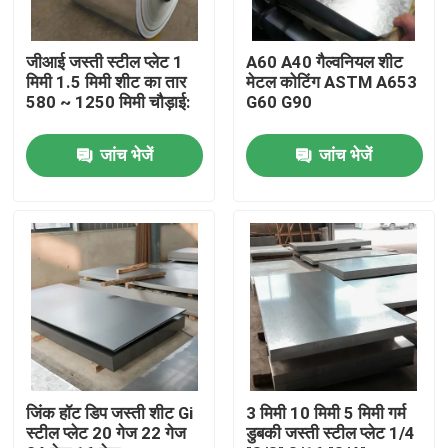
उत्पाद
जीआई जस्ती स्टील प्लेट 1
A60 A40 गैल्वनियल शीट
मिमी 1.5 मिमी शीट का तार
मेटल कोटिंग ASTM A653
580 ~ 1250 मिमी चौड़ाई:
G60 G90
स्टेनलेस स्टील गोल ट्यूब
जांच भेजें
जांच भेजें
स्टेनलेस स्टील प्लेट शीट
स्टेनलेस स्टील का तार
एसएस स्क्वायर ट्यूब
निर्बाध स्टेनलेस स्टील पाइप
जिंक हॉट डिप जस्ती शीट Gi
3 मिमी 10 मिमी 5 मिमी गर्म
स्टील प्लेट 20 गेज 22 गेज
डुबकी जस्ती स्टील प्लेट 1/4
स्टेनलेस स्टील पट्टी