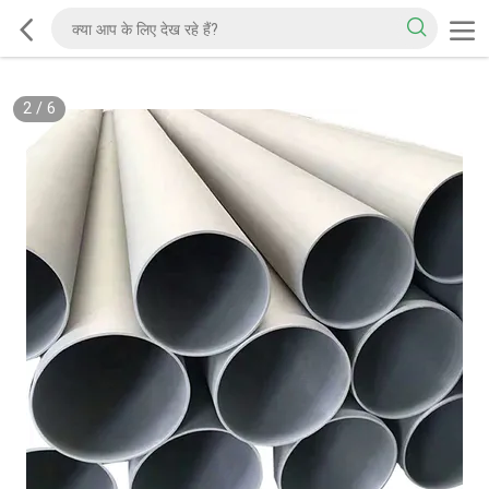
2
/
6