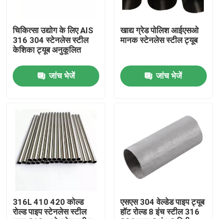
कारखाना भ्रमण
चिकित्सा उद्योग के लिए AIS
खाद्य ग्रेड पोलिश आईएसओ
316 304 स्टेनलेस स्टील
मानक स्टेनलेस स्टील ट्यूब
केशिका ट्यूब अनुकूलित
गुणवत्ता नियंत्रण
जांच भेजें
जांच भेजें
संपर्क करें
समाचार
एक उद्धरण की विनती करे
स्टेनलेस स्टील गोल ट्यूब
316L 410 420 कोल्ड
एसएस 304 वेल्डेड पाइप ट्यूब
रोल्ड पाइप स्टेनलेस स्टील
हॉट रोल्ड 8 इंच स्टील 316
स्टेनलेस स्टील प्लेट शीट